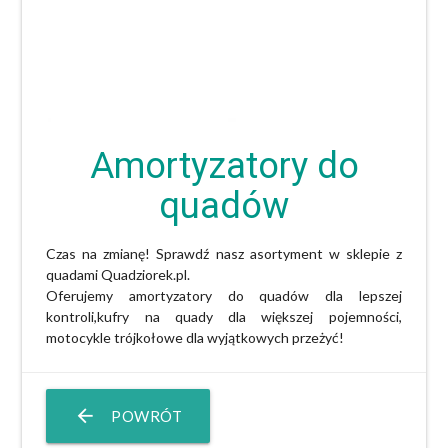
Amortyzatory do
quadów
Czas na zmianę! Sprawdź nasz asortyment w
sklepie z
quadami
Quadziorek.pl
.
Oferujemy
amortyzatory do quadów
dla lepszej
kontroli,k
ufry na quady
dla większej pojemności,
motocykle trójkołowe
dla wyjątkowych przeżyć!
arrow_back
POWRÓT