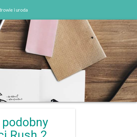
rowie i uroda
 podobny
ci Rush 2