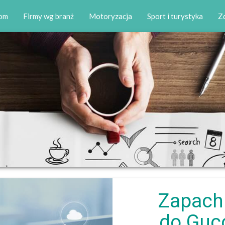
om
Firmy wg branż
Motoryzacja
Sport i turystyka
Zd
Zapach
do Guc