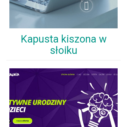
Kapusta kiszona w
słoiku