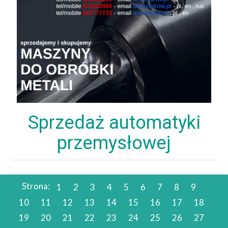
Sprzedaż automatyki
przemysłowej
Strona:
1
2
3
4
5
6
7
8
9
10
11
12
13
14
15
16
17
18
19
20
21
22
23
24
25
26
27