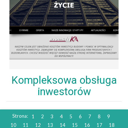
Kompleksowa obsługa
inwestorów
Strona:
1
2
3
4
5
6
7
8
9
10
11
12
13
14
15
16
17
18